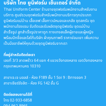
บริษัท ไทย ยูนิฟอร์ม เซ็นเตอร์ จำกัด
Thai Uniform Center ร้านขายชุดฟอร์มพนักงานสำหรับงาน
บริการ ศูนย์รวมชุดฟอร์มสำหรับพนักงานบริการทุกประเภท
ยูนิฟอร์มแม่บ้าน เสื้อเชฟ เสื้อกาวน์หมอและเภสัช ชุดสครับ ชุด
พนักงานโรงแรม รับตัดและรับผลิตชุดยูนิฟอร์ม ชุดแม่บ้าน
สำเร็จรูป สูทสำเร็จรูปราคาถูก กางเกงสแล็คผู้ชายและผู้หญิง
พร้อมปักชื่อและโลโก้บริษัท ผ้าคุณภาพดี ราคาย่อมเยา เพิ่มความ
เป็นมืออาชีพให้คุณด้วยชุดยูนิฟอร์มจากเรา
ที่อยู่สำหรับติดต่อเรา
เลขที่ 3/3 ลาดพร้าว 64 แยก 4 แขวงวังทองหลาง เขตวังทองหลาง
กรุงเทพมหานคร 10310
สาขาเจ.เจ มอลล์ - ห้อง F189 ชั้น 1 Soi 9 : Bทางออก 3
สาขาเซียร์รังสิต - ห้อง FG 142 ชั้น G
ติดต่อสอบถามได้ที่
โทร
02-933-6858
094-962-8965