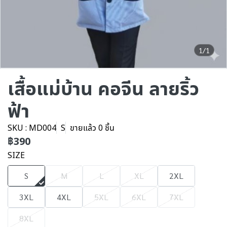
1/1
เสื้อแม่บ้าน คอจีน ลายริ้ว
ฟ้า
SKU : MD004
S
ขายแล้ว 0 ชิ้น
฿390
SIZE
S
M
L
XL
2XL
3XL
4XL
5XL
6XL
7XL
8XL