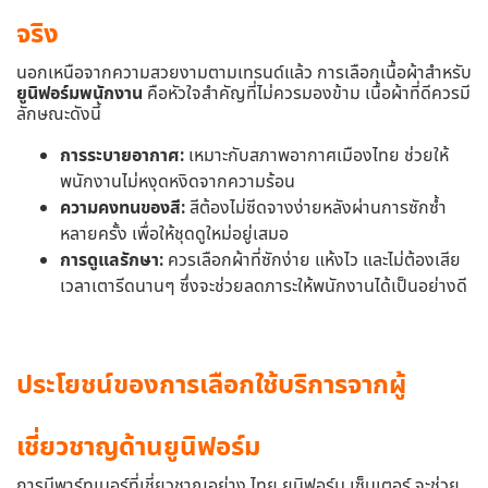
จริง
นอกเหนือจากความสวยงามตามเทรนด์แล้ว การเลือกเนื้อผ้าสำหรับ
ยูนิฟอร์มพนักงาน
คือหัวใจสำคัญที่ไม่ควรมองข้าม เนื้อผ้าที่ดีควรมี
ลักษณะดังนี้
การระบายอากาศ:
เหมาะกับสภาพอากาศเมืองไทย ช่วยให้
พนักงานไม่หงุดหงิดจากความร้อน
ความคงทนของสี:
สีต้องไม่ซีดจางง่ายหลังผ่านการซักซ้ำ
หลายครั้ง เพื่อให้ชุดดูใหม่อยู่เสมอ
การดูแลรักษา:
ควรเลือกผ้าที่ซักง่าย แห้งไว และไม่ต้องเสีย
เวลาเตารีดนานๆ ซึ่งจะช่วยลดภาระให้พนักงานได้เป็นอย่างดี
ประโยชน์ของการเลือกใช้บริการจากผู้
เชี่ยวชาญด้านยูนิฟอร์ม
การมีพาร์ทเนอร์ที่เชี่ยวชาญอย่าง ไทย ยูนิฟอร์ม เซ็นเตอร์ จะช่วย