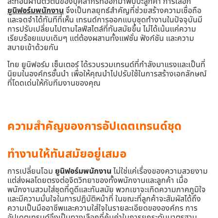
สะท้อนผ่านตัวตนของบุคลากรที่ออกมาพบปะลูกค้า การเลือก
ยูนิฟอร์มพนักงาน
จึงเป็นกลยุทธ์สำคัญที่ช่วยสร้างความเชื่อถือ
และจดจำได้ทันทีที่เห็น เทรนด์การออกแบบชุดทำงานในปัจจุบันมี
การปรับเปลี่ยนไปตามไลฟ์สไตล์ที่ทันสมัยขึ้น ไม่ได้เน้นแค่ความ
เรียบร้อยแบบเดิมๆ แต่ต้องผสานทั้งแฟชั่น ฟังก์ชัน และความ
สบายเข้าด้วยกัน
ไทย ยูนิฟอร์ม เซ็นเตอร์ ได้รวบรวมเทรนด์ที่กำลังมาแรงและเป็นที่
นิยมในองค์กรชั้นนำ เพื่อให้คุณนำไปปรับใช้ในการสร้างเอกลักษณ์
ที่โดดเด่นให้กับทีมงานของคุณ
ความสำคัญของการอัปเดตเทรนด์ชุด
ทำงานให้ทันสมัยอยู่เสมอ
การเปลี่ยนโฉม
ยูนิฟอร์มพนักงาน
ไม่ใช่แค่เรื่องของความสวยงาม
แต่ส่งผลโดยตรงต่อจิตวิทยาของทั้งพนักงานและลูกค้า เมื่อ
พนักงานสวมใส่ชุดที่ดูดีและทันสมัย พวกเขาจะเกิดความภาคภูมิใจ
และมีความมั่นใจในการปฏิบัติหน้าที่ ในขณะที่ลูกค้าจะสัมผัสได้ถึง
ความเป็นมืออาชีพและความใส่ใจในรายละเอียดขององค์กร การ
อัปเดตเทรนด์จึงเป็นทางเลือกที่คุ้มค่าในการยกระดับมาตรฐาน