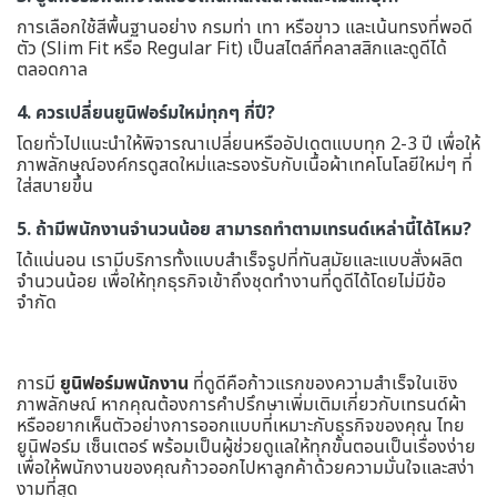
การเลือกใช้สีพื้นฐานอย่าง กรมท่า เทา หรือขาว และเน้นทรงที่พอดี
ตัว (Slim Fit หรือ Regular Fit) เป็นสไตล์ที่คลาสสิกและดูดีได้
ตลอดกาล
4. ควรเปลี่ยนยูนิฟอร์มใหม่ทุกๆ กี่ปี?
โดยทั่วไปแนะนำให้พิจารณาเปลี่ยนหรืออัปเดตแบบทุก 2-3 ปี เพื่อให้
ภาพลักษณ์องค์กรดูสดใหม่และรองรับกับเนื้อผ้าเทคโนโลยีใหม่ๆ ที่
ใส่สบายขึ้น
5. ถ้ามีพนักงานจำนวนน้อย สามารถทำตามเทรนด์เหล่านี้ได้ไหม?
ได้แน่นอน เรามีบริการทั้งแบบสำเร็จรูปที่ทันสมัยและแบบสั่งผลิต
จำนวนน้อย เพื่อให้ทุกธุรกิจเข้าถึงชุดทำงานที่ดูดีได้โดยไม่มีข้อ
จำกัด
การมี
ยูนิฟอร์มพนักงาน
ที่ดูดีคือก้าวแรกของความสำเร็จในเชิง
ภาพลักษณ์ หากคุณต้องการคำปรึกษาเพิ่มเติมเกี่ยวกับเทรนด์ผ้า
หรืออยากเห็นตัวอย่างการออกแบบที่เหมาะกับธุรกิจของคุณ ไทย
ยูนิฟอร์ม เซ็นเตอร์ พร้อมเป็นผู้ช่วยดูแลให้ทุกขั้นตอนเป็นเรื่องง่าย
เพื่อให้พนักงานของคุณก้าวออกไปหาลูกค้าด้วยความมั่นใจและสง่า
งามที่สุด