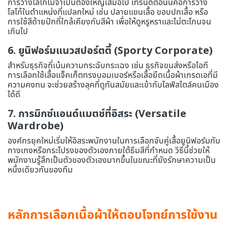
การวางโลโก้ไม่จำเป็นต้องใหญ่เสมอไป เทรนด์ตอนนี้คือการวาง
โลโก้ในตำแหน่งที่แปลกใหม่ เช่น ปลายแขนเสื้อ ขอบปกเสื้อ หรือ
การใช้สีด้ายปักที่ใกล้เคียงกับสีผ้า เพื่อให้ดูหรูหราและไม่ตะโกนจน
เกินไป
6. ยูนิฟอร์มแนวสปอร์ตตี้ (Sporty Corporate)
สำหรับธุรกิจที่เน้นความกระฉับกระเฉง เช่น ธุรกิจขนส่งหรือไอที
การเลือกใช้เสื้อแจ็คเก็ตทรงบอมเบอร์หรือเสื้อยืดเนื้อผ้าเกรดเอที่มี
ความคงทน จะช่วยสร้างลุคที่ดูทันสมัยและเข้ากับไลฟ์สไตล์คนเมือง
ได้ดี
7. การมิกซ์แอนด์แมตช์ที่อิสระ (Versatile
Wardrobe)
องค์กรยุคใหม่เริ่มให้อิสระพนักงานในการเลือกจับคู่เสื้อยูนิฟอร์มกับ
กางเกงหรือกระโปรงของตัวเองภายใต้ธีมสีที่กำหนด วิธีนี้ช่วยให้
พนักงานรู้สึกเป็นตัวของตัวเองมากขึ้นในขณะที่ยังรักษาความเป็น
หนึ่งเดียวกันของทีม
หลักการเลือกเนื้อผ้าให้ตอบโจทย์การใช้งาน