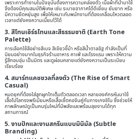
เพราะการทำงานในปัจจุบันต้องการความคล่องตัว เนื้อผ้าที่นำมาใช้
จึงต้องมีคุณสมบัติพิเศษ เช่น ระบายอากาศได้ดีเยี่ยม ยับยาก หรือ
มีความยืดหยุ่นสูง เพื่อให้เหมาะกับพนักงานที่ต้องเคลื่อนไหวตลอด
เวลาแต่ยังคงความเนี้ยบไว้ได้
3. สีโทนเอิร์ธโทนและสีธรรมชาติ (Earth Tone
Palette)
การเลือกใช้สีอย่างสีเบจ สีเขียวขี้ม้า หรือสีน้ำตาลอิฐ กำลังเป็นที่
นิยมอย่างมากในธุรกิจร้านอาหาร คาเฟ่ และโรงแรม เพราะให้ความ
รู้สึกอบอุ่น เป็นมิตร และดูผ่อนคลายแต่ยังคงความเป็นระเบียบ
เรียบร้อย
4. สมาร์ทแคชชวลที่ลงตัว (The Rise of Smart
Casual)
หมดยุคที่ต้องใส่สูทผูกไทเต็มตัวตลอดเวลา หลายองค์กรหันมาใช้
เสื้อโปโลทรงพรีเมียมหรือเสื้อเชิ้ตคอจีนคู่กับกางเกงชิโน ซึ่งช่วยให้
ภาพลักษณ์ดูเป็นคนรุ่นใหม่ที่มีพลังและพร้อมลุยงานได้ทุก
สถานการณ์
5. งานปักและงานสกรีนแบบมินิมัล (Subtle
Branding)