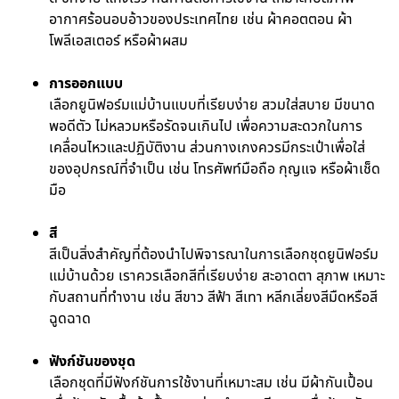
อากาศร้อนอบอ้าวของประเทศไทย เช่น ผ้าคอตตอน ผ้า
โพลีเอสเตอร์ หรือผ้าผสม
การออกแบบ
เลือกยูนิฟอร์มแม่บ้านแบบที่เรียบง่าย สวมใส่สบาย มีขนาด
พอดีตัว ไม่หลวมหรือรัดจนเกินไป เพื่อความสะดวกในการ
เคลื่อนไหวและปฏิบัติงาน ส่วนกางเกงควรมีกระเป๋าเพื่อใส่
ของอุปกรณ์ที่จำเป็น เช่น โทรศัพท์มือถือ กุญแจ หรือผ้าเช็ด
มือ
สี
สีเป็นสิ่งสำคัญที่ต้องนำไปพิจารณาในการเลือกชุดยูนิฟอร์ม
แม่บ้านด้วย เราควรเลือกสีที่เรียบง่าย สะอาดตา สุภาพ เหมาะ
กับสถานที่ทำงาน เช่น สีขาว สีฟ้า สีเทา หลีกเลี่ยงสีมืดหรือสี
ฉูดฉาด
ฟังก์ชันของชุด
เลือกชุดที่มีฟังก์ชันการใช้งานที่เหมาะสม เช่น มีผ้ากันเปื้อน