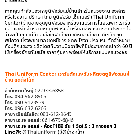
หากคุณกำลังมองหายูนิฟอร์มแม่บ้านสำหรับหน่วยงาน องค์กร
หรือโรงงาน ปรึกษา ไทย ยูนิฟอร์ม เซ็นเตอร์ (Thai Uniform
Center) ร้านขายชุดยูนิฟอร์มสำหรับงานบริการโดยเฉพาะ เรารับ
ผลิตและจัดจำหน่ายชุดยูนิฟอร์มสำหรับอาชีพบริการทุกประเภท ไม่
ว่าจะเป็นชุดแม่บ้าน เสื้อเชฟ เสื้อกาวน์หมอ เสื้อกาวน์เภสัช ชุด
พนักงานโรงพยาบาล ชุดหมีช่าง ชุดพนักงานโรงแรม จัดจำหน่าย
ทั้งปลีกและส่ง ผลิตโดยทีมงานมืออาชีพที่มีประสบการณ์กว่า 60 ปี
ใช้เครื่องจักรทันสมัย ราคาคุ้มค่า พร้อมให้บริการแบบครบวงจร
Thai Uniform Center เรารับตัดและรับผลิตชุดยูนิฟอร์มแม่
บ้าน ติดต่อได้ที่
สำนักงานใหญ่
02-933-6858
โทร.
094-962-8965
โทร.
090-9123939
โทร.
096-632-6266
สาขา เซียร์รังสิต:
083-612-9649
สาขา เจ.เจ มอลล์:
061-679-6846
สาขา เจ.เจ มอลล์ - ห้องF189 ชั้น 1 Soi.9 : B ทางออก 3
Line@:
@Thaiuniform
(มี@ข้างหน้า)