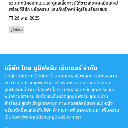
รวมเทคนิคออกแบบและดูแลเสื้อกาวน์ให้ขาวสะอาดเหมือนใหม่
พร้อมวิธีซัก ขจัดคราบ และเก็บรักษาให้ดูเรียบร้อยเสมอ
26 พ.ย. 2025
ยูนิฟอร์ม
บริษัท ไทย ยูนิฟอร์ม เซ็นเตอร์ จำกัด
Thai Uniform Center ร้านขายชุดฟอร์มพนักงานสำหรับงาน
บริการ ศูนย์รวมชุดฟอร์มสำหรับพนักงานบริการทุกประเภท
ยูนิฟอร์มแม่บ้าน เสื้อเชฟ เสื้อกาวน์หมอและเภสัช ชุดสครับ ชุด
พนักงานโรงแรม รับตัดและรับผลิตชุดยูนิฟอร์ม ชุดแม่บ้าน
สำเร็จรูป สูทสำเร็จรูปราคาถูก กางเกงสแล็คผู้ชายและผู้หญิง
พร้อมปักชื่อและโลโก้บริษัท ผ้าคุณภาพดี ราคาย่อมเยา เพิ่มความ
เป็นมืออาชีพให้คุณด้วยชุดยูนิฟอร์มจากเรา