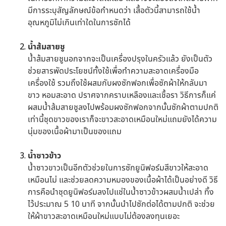
มีการระบุสัญลักษณ์ข้อกำหนดว่า เสื้อตัวนี้สามารถใช้น้ำ
อุณหภูมิไม่เกินเท่าใดในการซักได้
น้ำส้มสายชู
น้ำส้มสายชูนอกจากจะเป็นเครื่องปรุงในครัวแล้ว ยังเป็นตัว
ช่วยสารพัดประโยชน์ทั้งใช้เพื่อทำความสะอาดเครื่องมือ
เครื่องใช้ รวมถึงใช้ผสมกับผงซักฟอกเพื่อซักผ้าให้กลับมา
ขาว หอมสะอาด ปราศจากคราบเหลืองและเชื้อรา วิธีการก็แค่
ผสมน้ำส้มสายชูลงไปพร้อมผงซักฟอกจากนั้นซักผ้าตามปกติ
เท่านี้ชุดขาวของเราก็จะขาวสะอาดเหมือนใหม่แถมยังได้ความ
นุ่มของเนื้อผ้ามาเป็นของแถม
น้ำซาวข้าว
น้ำซาวขาวเป็นอีกตัวช่วยในการซักยูนิฟอร์มสีขาวให้สะอาด
เหมือนไม่ และช่วยลดความหมองของเนื้อผ้าได้เป็นอย่างดี วิธี
การคือนำชุดยูนิฟอร์มลงไปแช่ในน้ำซาวข้าวผสมน้ำเปล่า ทิ้ง
ไว้ประมาณ 5 10 นาที จากนั้นนำไปซักต่อได้ตามปกติ จะช่วย
ให้ผ้าขาวสะอาดเหมือนใหม่แบบไม่ต้องลงทุนเยอะ