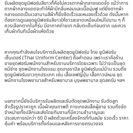
รับผลิตชุดยูนิฟอร์มสีขาวก็คือไม่ควรตากผ้ากลางแดดจัด แม้ว่าการ
ตากผ้ากลางแดดจะทำให้ผ้ามีกลิ่นหอมและเนื้อนุ่มฟู แต่ยิ่งตากผ้า
กลางแดดเป็นเวลานานสีผ้าก็ยิ่งซีดเร็วและหมองเร็วด้วย ดังนั้นหาก
ต้องการดูแลชุดยูนิฟอร์มสีขาวให้ขาวสะอาดเหมือนใหม่ไปนาน ๆ ก็
ควรเลือกตากในที่ร่ม มีอากาศถ่ายเท กลับตะเข็บก่อนตาก และควร
เก็บผ้าทันทีเมื่อผ้าแห้งด้วย
หากคุณกำลังสนใจบริการรับผลิตชุดยูนิฟอร์ม ไทย ยูนิฟอร์ม
เซ็นเตอร์ (Thai Uniform Center) คือคำตอบ เพราะเราคือร้าน
ขายชุดฟอร์มพนักงานสำหรับงานบริการโดยเฉพาะ ไม่ว่าจะเป็นชุด
หมีช่าง ชุดพนักงานโรงแรม ชุดเทอราปิส ยูนิฟอร์มแม่บ้าน รวมถึง
ชุดยูนิฟอร์มขาวทุกประเภท เช่น เสื้อเชฟญี่ปุ่น เสื้อกาวน์หมอ ชุด
พนักงานโรงพยาบาลสำหรับพยาบาล บุรุษพยาบาล ชุดสครับ ฯลฯ
นอกจากนี้ยังมีบริการรับผลิตและรับตัดชุดพนักงาน รับตัดสูท
สำเร็จรูปราคาถูก เนื้อผ้าคุณภาพดี กางเกงสแล็คผู้ชาย รวมถึงจัด
จำหน่ายทั้งปลีกและส่งโดยทีมงานที่มีความชำนาญและ
ประสบการณ์กว่า 60 ปี ผลิตด้วยเครื่องจักรที่ทันสมัย รวดเร็ว ราคา
คุ้มค่า พร้อมบริการทั้งก่อนและหลังการขายครบวงจร