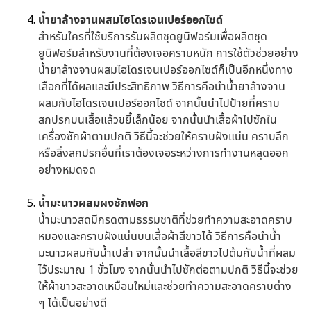
น้ำยาล้างจานผสมไฮโดรเจนเปอร์ออกไซด์
สำหรับใครที่ใช้บริการรับผลิตชุดยูนิฟอร์มเพื่อผลิตชุด
ยูนิฟอร์มสำหรับงานที่ต้องเจอคราบหนัก การใช้ตัวช่วยอย่าง
น้ำยาล้างจานผสมไฮโดรเจนเปอร์ออกไซด์ก็เป็นอีกหนึ่งทาง
เลือกที่ได้ผลและมีประสิทธิภาพ วิธีการคือนำน้ำยาล้างจาน
ผสมกับไฮโดรเจนเปอร์ออกไซด์ จากนั้นนำไปป้ายที่คราบ
สกปรกบนเสื้อแล้วขยี้เล็กน้อย จากนั้นนำเสื้อผ้าไปซักใน
เครื่องซักผ้าตามปกติ วิธีนี้จะช่วยให้คราบฝังแน่น คราบลึก
หรือสิ่งสกปรกอื่นที่เราต้องเจอระหว่างการทำงานหลุดออก
อย่างหมดจด
น้ำมะนาวผสมผงซักฟอก
น้ำมะนาวสดมีกรดตามธรรมชาติที่ช่วยทำความสะอาดคราบ
หมองและคราบฝังแน่นบนเสื้อผ้าสีขาวได้ วิธีการคือนำน้ำ
มะนาวผสมกับน้ำเปล่า จากนั้นนำเสื้อสีขาวไปต้มกับน้ำที่ผสม
ไว้ประมาณ 1 ชั่วโมง จากนั้นนำไปซักต่อตามปกติ วิธีนี้จะช่วย
ให้ผ้าขาวสะอาดเหมือนใหม่และช่วยทำความสะอาดคราบต่าง
ๆ ได้เป็นอย่างดี